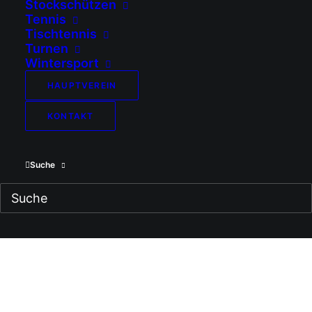
Stockschützen
und die A-Jugend im alljährlichen
Tennis
Tischtennis
Trainingslager im Sporting Hotel in
Turnen
Riva del Garda am schönen
Wintersport
Gardasee zu Gast. 🇮🇹☀️🌊
HAUPTVEREIN
Bei bestem Wetter und gutem
KONTAKT
Essen, standen für insgesamt 34
Spieler und fünf Coaches einige
Suche
schweißtreibende Einheiten auf
dem Programm, damit man
kommende Woche gut vorbereitet
in die Rückrunde starten kann!
Wie immer waren auch unsere
treuen Fans mit dabei, welche uns