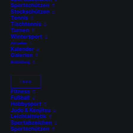
Sportschützen
Stockschützen
Tennis
Tischtennis
Turnen
Wintersport
Aktuelles
Kalender
Galerien
Bekleidung
Trainingslager 2025
SVO
Fitness
*Erfolgreiches Trainingslager
Fußball
Hobbysport
2025!*
Judo & Kenjitsu
Leichtathletik
Vom 02.03.2025 bis 05.03.2025
Sportabzeichen
Sportschützen
waren unsere Herrenmannschaften