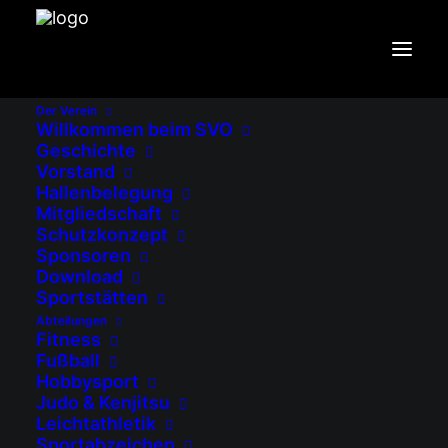
Der Verein
Willkommen beim SVO
AKTUELLES VOM SV
Geschichte
OSTERMÜNCHEN
Vorstand
Hallenbelegung
Mitgliedschaft
Schutzkonzept
Startseite
2023
Mai
Sponsoren
Download
Sportstätten
Abteilungen
Fitness
Fußball
Hobbysport
Judo & Kenjitsu
Leichtathletik
Sportabzeichen