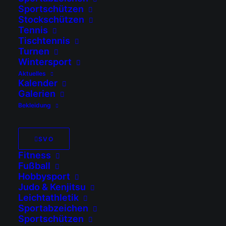
Sportschützen
Stockschützen
Tennis
Tischtennis
Turnen
Wintersport
Aktuelles
Kalender
Galerien
Bekleidung
SVO
Fitness
Fußball
Hobbysport
Judo & Kenjitsu
Leichtathletik
Sportabzeichen
08.08.2026
Sportschützen
Eltern-Kind-Turnen – Neue