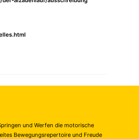
p/der-alzauenlauf/ausschreibung
elles.html
, Springen und Werfen die motorische
breites Bewegungsrepertoire und Freude