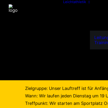
Leichtathletik
Leitun
Traini
LAUF MIT UNS! – Lau
Offener Lauftreff: Beim SVO läuft’s. Bei
Zielgruppe: Unser Lauftreff ist für Anfä
Wann: Wir laufen jeden Dienstag um 19 U
Treffpunkt: Wir starten am Sportplatz 