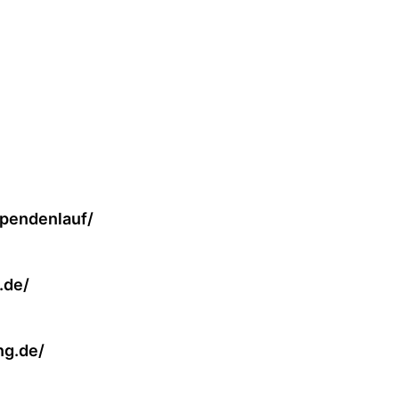
spendenlauf/
.de/
ng.de/