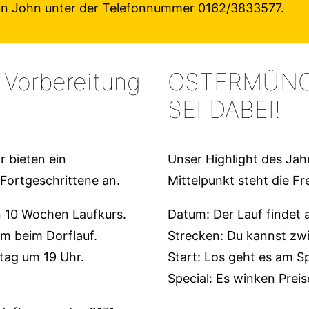
tin John unter der Telefonnummer 0162/3833577.
e Vorbereitung
OSTERMÜNC
SEI DABEI!
r bieten ein
Unser Highlight des Jahr
 Fortgeschrittene an.
Mittelpunkt steht die Fr
n 10 Wochen Laufkurs.
Datum: Der Lauf findet a
km beim Dorflauf.
Strecken: Du kannst zw
tag um 19 Uhr.
Start: Los geht es am 
Special: Es winken Preis