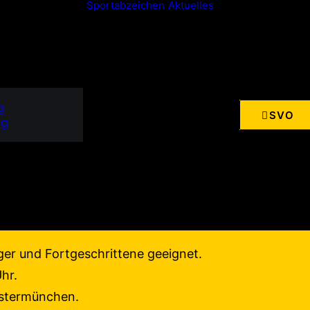
Sportabzeichen
Aktuelles
LEICHTATHLETIK
Startseite
Leichtathletik
g
SVO
ng
fen beim SV Ostermünchen
 uns sind alle willkommen, die Lust aufs gemeinsame 
nger und Fortgeschrittene geeignet.
hr.
Ostermünchen.