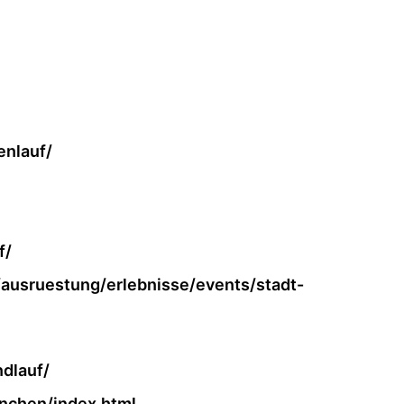
enlauf/
f/
ausruestung/erlebnisse/events/stadt-
dlauf/
nchen/index.html