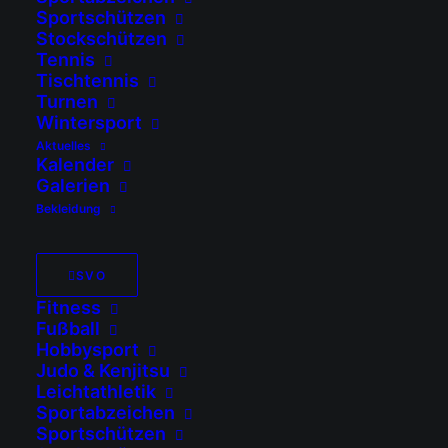
Sportschützen
Stockschützen
Tennis
Tischtennis
Turnen
Wintersport
Aktuelles
Kalender
Galerien
Bekleidung
SVO
Fitness
Fußball
Hobbysport
Judo & Kenjitsu
Leichtathletik
Sportabzeichen
08.08.2026
Sportschützen
Eltern-Kind-Turnen – Neue