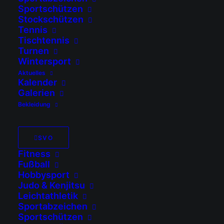
Sportschützen
Stockschützen
Tennis
Tischtennis
Turnen
Wintersport
Aktuelles
Kalender
Galerien
Bekleidung
SVO
Fitness
Fußball
Philipp Fuchs
Hobbysport
Judo & Kenjitsu
Leichtathletik
Sportabzeichen
von Peter Niedermeier
Sportschützen