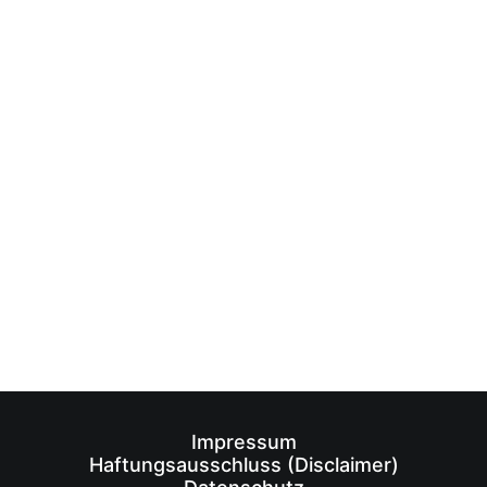
Markus Lupp
von innsign
Impressum
Haftungsausschluss (Disclaimer)