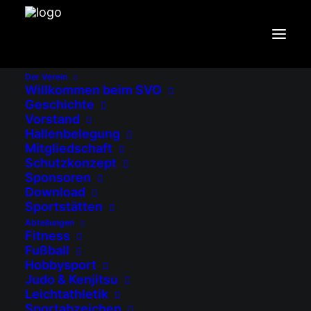
Der Verein
Willkommen beim SVO
Vorstand (Beisitzer)
Geschichte
Vorstand
Hallenbelegung
Mitgliedschaft
Schutzkonzept
Sponsoren
Download
Sportstätten
Abteilungen
Fitness
Fußball
Hobbysport
Judo & Kenjitsu
Leichtathletik
Sportabzeichen