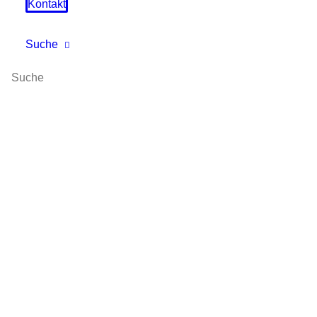
Kontakt
Naiker Avashin
Suche
von Peter Niedermeier