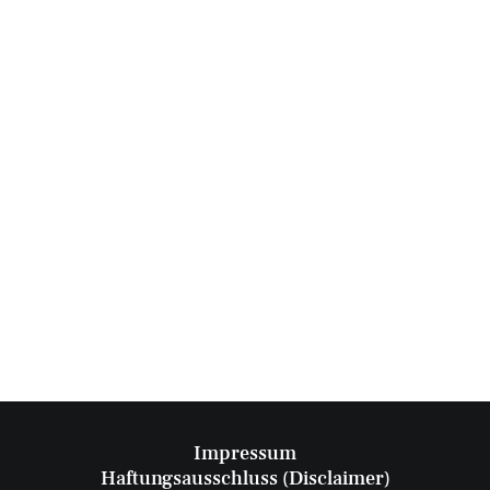
Klaus Kunert
von innsign
Impressum
Haftungsausschluss (Disclaimer)