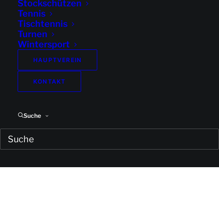
Stockschützen
Tennis
Tischtennis
Turnen
Wintersport
HAUPTVEREIN
KONTAKT
Suche
Steil Stefan
von Peter Niedermeier