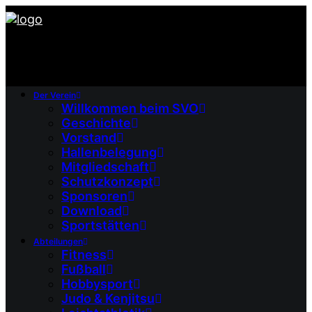
Der Verein
Willkommen beim SVO
Geschichte
Vorstand
Hallenbelegung
Mitgliedschaft
Schutzkonzept
Sponsoren
Download
Sportstätten
Abteilungen
Fitness
Fußball
Hobbysport
Judo & Kenjitsu