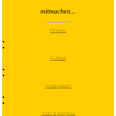
mitmachen...
Fitness
•
•
Fußball
•
•
Hobbysport
•
•
Judo & Kenjitsu