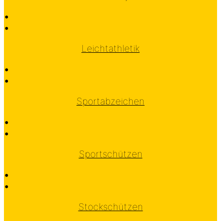
•
•
Leichtathletik
•
•
Sportabzeichen
•
•
Sportschützen
•
•
Stockschützen