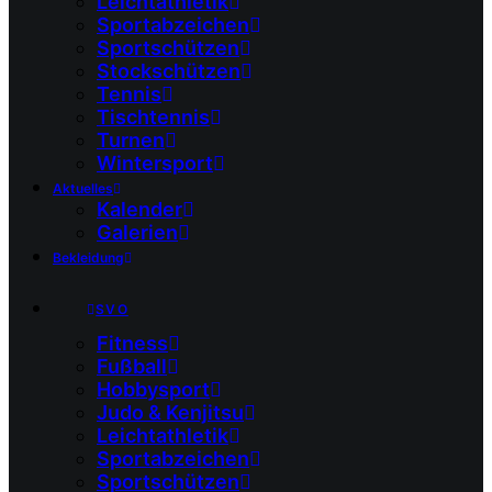
Leichtathletik
Sportabzeichen
Sportschützen
Stockschützen
Tennis
Tischtennis
Turnen
Wintersport
Aktuelles
Kalender
Galerien
Bekleidung
SVO
Fitness
Fußball
Hobbysport
Judo & Kenjitsu
Leichtathletik
Sportabzeichen
Sportschützen