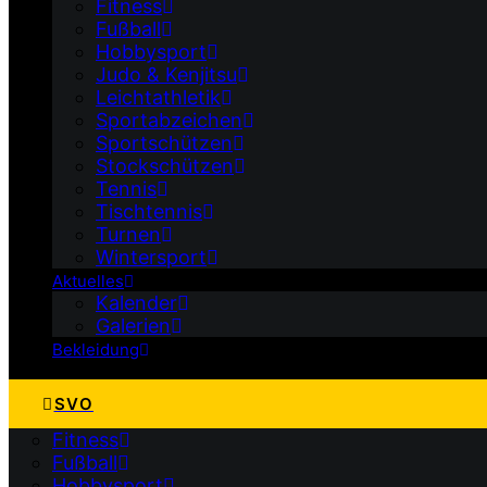
Fitness
Fußball
Hobbysport
Judo & Kenjitsu
Leichtathletik
Sportabzeichen
Sportschützen
Stockschützen
Tennis
Tischtennis
Turnen
Wintersport
Aktuelles
Kalender
Galerien
Bekleidung
SVO
Fitness
Fußball
Hobbysport