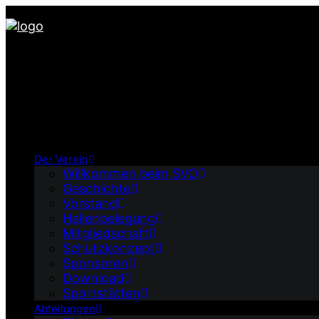
Der Verein
Willkommen beim SVO
Geschichte
Vorstand
Hallenbelegung
Mitgliedschaft
Schutzkonzept
Sponsoren
Download
Sportstätten
Abteilungen