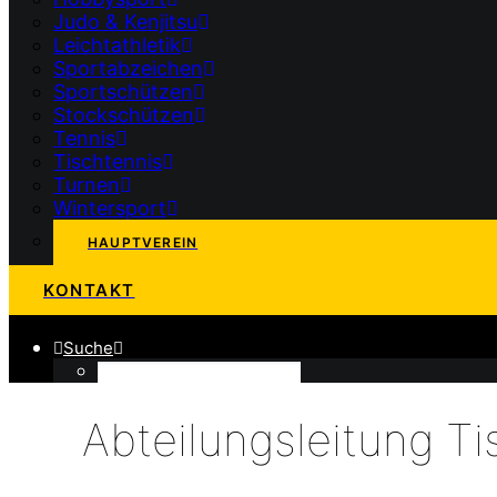
Judo & Kenjitsu
Leichtathletik
Sportabzeichen
Sportschützen
Stockschützen
Tennis
Tischtennis
Turnen
Wintersport
HAUPTVEREIN
KONTAKT
Suche
Abteilungsleitung Ti