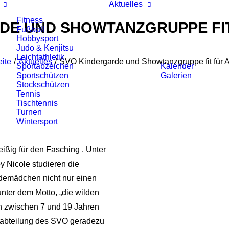
Aktuelles
Fitness
DE UND SHOWTANZGRUPPE FIT
Fußball
Hobbysport
Judo & Kenjitsu
Leichtathletik
eite
Aktuelles
SVO Kindergarde und Showtanzgruppe fit für Au
Sportabzeichen
Kalender
Sportschützen
Galerien
Stockschützen
Tennis
Tischtennis
Turnen
Wintersport
ißig für den Fasching . Unter
y Nicole studieren die
emädchen nicht nur einen
ter dem Motto, „die wilden
en zwischen 7 und 19 Jahren
rnabteilung des SVO geradezu