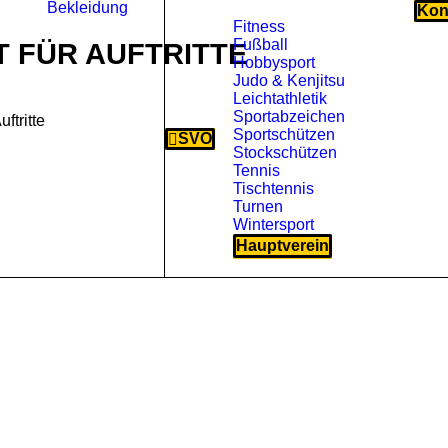
Bekleidung
Kon
Fitness
Fußball
 FÜR AUFTRITTE
Hobbysport
Judo & Kenjitsu
Leichtathletik
Sportabzeichen
ftritte
Sportschützen
SVO
Stockschützen
Tennis
Tischtennis
Turnen
Wintersport
Hauptverein