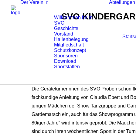
Der Verein
Abteilungen
SVO KINDERGAR
Willkommen beim
SVO
Geschichte
Vorstand
Starts
Hallenbelegung
Mitgliedschaft
Schutzkonzept
Sponsoren
Download
Sportstätten
Die Geräteturnerinnen des SVO Proben schon fle
fachkundige Anleitung von Claudia Ebert und Bo
jungen Mädchen der Show Tanzgruppe und Gard
Gardemarsch ein, auch für das Showprogramm un
80iger Jahre“ wird intensiv geprobt. Die Mädch
sind durch ihren wöchentlichen Sport in der Tu