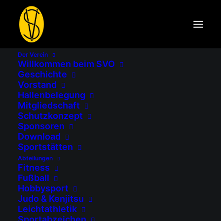
Der Verein
Willkommen beim SVO
SAISONERÖFFNUNGSTURNIER
Geschichte
UND
Vorstand
Hallenbelegung
JAHRESHAUPTVERSAMMLUNG
Mitgliedschaft
Schutzkonzept
Sponsoren
Startseite
Abteilungen
Stockschützen
Download
Sportstätten
Saisoneröffnungsturnier und
Abteilungen
Jahreshauptversammlung
Fitness
Fußball
Hobbysport
Judo & Kenjitsu
Leichtathletik
Sportabzeichen