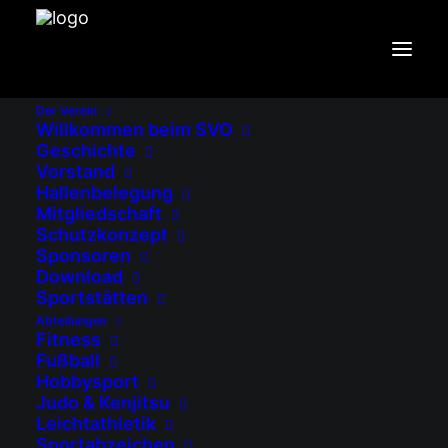
SAISONABSCHLUSSFAHRT
DER F-JUGEND ZUR
ALLIANZ ARENA
Der Verein
Willkommen beim SVO
Geschichte
Vorstand
Startseite
Aktuelles
Hallenbelegung
Mitgliedschaft
Saisonabschlussfahrt der F-Jugend zur
Schutzkonzept
Allianz Arena
Sponsoren
Download
Sportstätten
Abteilungen
Fitness
Fußball
Hobbysport
Judo & Kenjitsu
Leichtathletik
Zum Abschluss der Saison 2022/2023
Sportabzeichen