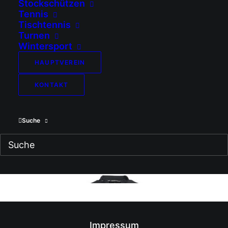
Stockschützen
Tennis
Tischtennis
Turnen
Wintersport
HAUPTVEREIN
13.02.2025
In
Abteilungen
,
Verein
Von
Peter Niedermeier
KONTAKT
Suche
Impressum