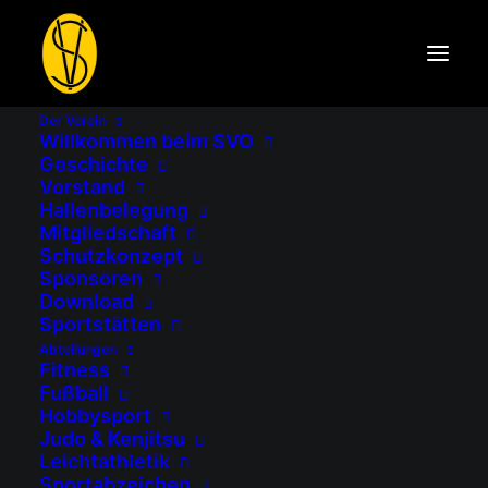
Der Verein
Willkommen beim SVO
NEUE KOLLEKTION - ERIMA
Geschichte
CELEBRATE 125
Vorstand
Hallenbelegung
Mitgliedschaft
Schutzkonzept
Startseite
Abteilungen
Sponsoren
Neue Kollektion – Erima Celebrate 125
Download
Sportstätten
Abteilungen
Fitness
Fußball
Hobbysport
Judo & Kenjitsu
Leichtathletik
Sportabzeichen