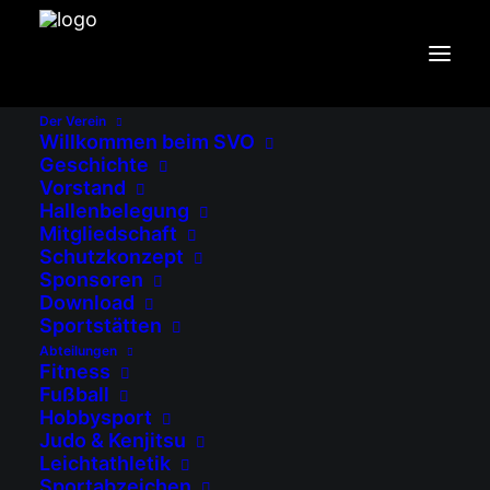
GOLDENE ÄHRE FÜR DEN
SVO
Der Verein
Willkommen beim SVO
Geschichte
Startseite
Aktuelles
Vorstand
Goldene Ähre für den SVO
Hallenbelegung
Mitgliedschaft
Schutzkonzept
Sponsoren
Download
Sportstätten
Abteilungen
Fitness
Fußball
Im Rahmen der Fußball-
Hobbysport
Jahreshauptversammlung wurde vom
Judo & Kenjitsu
Bayerischen Fußballverband (BFV) an den
Leichtathletik
Sportabzeichen