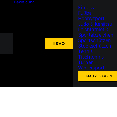
Bekleidung
Fitness
 AM 04. MÄRZ
Fußball
Hobbysport
Judo & Kenjitsu
Leichtathletik
Sportabzeichen
Sportschützen
SVO
Stockschützen
 März 2026
Tennis
Tischtennis
Turnen
Wintersport
HAUPTVEREIN