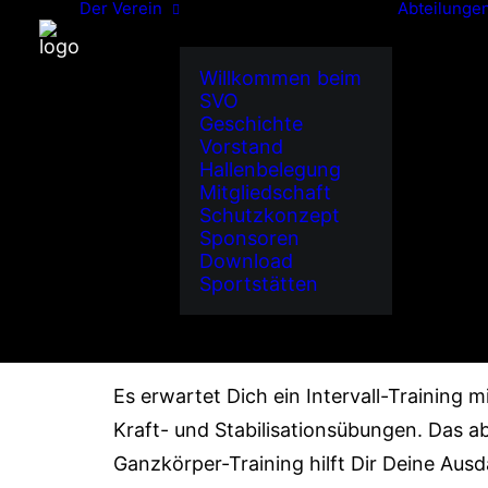
Der Verein
Abteilunge
FULL BODY W
Willkommen beim
SVO
Geschichte
Vorstand
Hallenbelegung
Mitgliedschaft
Startseit
Schutzkonzept
Sponsoren
Download
Sportstätten
Es erwartet Dich ein Intervall-Training m
Kraft- und Stabilisationsübungen. Das 
Ganzkörper-Training hilft Dir Deine Aus