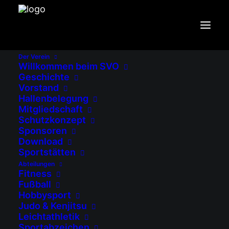
AKTUELLES VOM SV
OSTERMÜNCHEN
Der Verein
Willkommen beim SVO
Geschichte
Startseite
2024
Vorstand
Hallenbelegung
Mitgliedschaft
Schutzkonzept
Sponsoren
Download
Sportstätten
Abteilungen
Fitness
Fußball
Hobbysport
Judo & Kenjitsu
Leichtathletik
Sportabzeichen