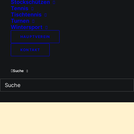
Stockschützen
ihren Eltern die Welt der…
Tennis
Tischtennis
Turnen
von Philipp Fuchs
Wintersport
HAUPTVEREIN
KONTAKT
Suche