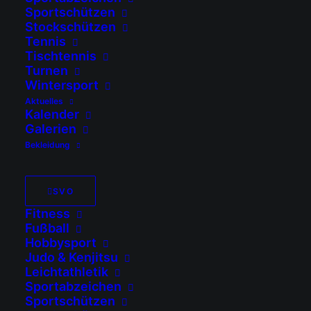
Sportschützen
Stockschützen
Tennis
Tischtennis
Turnen
Wintersport
Aktuelles
Kalender
Galerien
Bekleidung
SVO
Fitness
08.08.2026
Fußball
Hobbysport
Eltern-Kind-Turnen – Neue
Judo & Kenjitsu
Kurse ab 30. September
Leichtathletik
Sportabzeichen
Hier entdecken die Kinder gemeinsam mit
Sportschützen