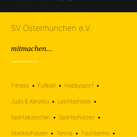
SV Ostermünchen e.V.
mitmachen...
•
•
Fitness
•
Fußball
•
Hobbysport
•
•
•
Judo & Kenjitsu
•
Leichtathletik
•
•
•
Sportabzeichen
•
Sportschützen
•
•
•
•
Stockschützen
•
Tennis
•
Tischtennis
•