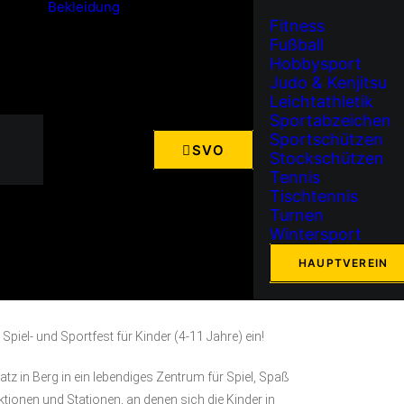
Bekleidung
Fitness
Fußball
Hobbysport
HRZEIT
Judo & Kenjitsu
Leichtathletik
13:00 - 18:00
Sportabzeichen
Sportschützen
SVO
Stockschützen
Tennis
Tischtennis
Turnen
Wintersport
HAUPTVEREIN
Spiel- und Sportfest für Kinder (4-11 Jahre) ein!
tz in Berg in ein lebendiges Zentrum für Spiel, Spaß
ionen und Stationen, an denen sich die Kinder in