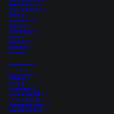
Sportschützen
Wir bieten einen
Stockschützen
Schwimmkurs für
Tennis
Tischtennis
Anfänger und
Turnen
Fortgeschrittene im Alter
Wintersport
von 4 bis 8 Jahren an.
Aktuelles
Unter der erfahrenen
Kalender
Leitung von Antonia
Galerien
Berger soll Ihr Kind
Bekleidung
Sicherheit und Freude am
Wasser gewinnen.
SVO
Der Kurs bietet:
Fitness
Fußball
Für Anfänger:
Hobbysport
Judo & Kenjitsu
Sichere
Leichtathletik
Wassergewöhnung
Sportabzeichen
Sportschützen
und spielerischer