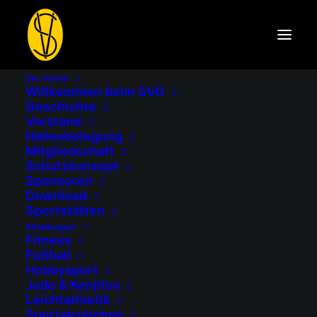
DATUM
16.10.2025
Der Verein
Willkommen beim SVO
Geschichte
Expired!
Vorstand
Hallenbelegung
UHRZEIT
Mitgliedschaft
Schutzkonzept
16:00 -
Sponsoren
17:00
Download
Sportstätten
Abteilungen
Fitness
Fußball
Schwimm-
Hobbysport
Judo & Kenjitsu
Kurs
Leichtathletik
Sportabzeichen