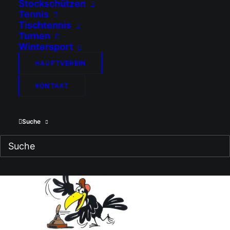
willkommen und eine
Stockschützen
Tennis
Bewirtung ist
Tischtennis
vorhanden.
Turnen
Wintersport
Kommts also vorbei und
machts euch mit uns
HAUPTVEREIN
einen gemütlichen
KONTAKT
Sonntagnachmittag.
Meldung zum Schießen
Suche
ist um 13 Uhr
Startgebühr wird vor Ort
bekannt gegeben.