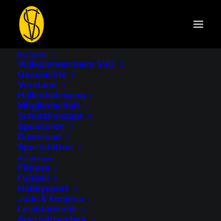
Der Verein
Willkommen beim SVO
Geschichte
DATUM
Vorstand
Hallenbelegung
07.04.2024
Mitgliedschaft
Schutzkonzept
Expired!
Sponsoren
Download
Sportstätten
UHRZEIT
Abteilungen
Fitness
12:30
Fußball
Hobbysport
Judo & Kenjitsu
Leichtathletik
Sportabzeichen