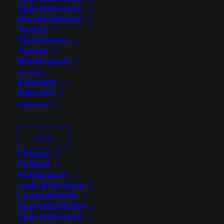
Saisoneröffnungstunie
Sportschützen
Stockbahn
Stockschützen
Tennis
Ostermünchen
Tischtennis
Turnen
Wintersport
Sehr geehrte Mitglieder
Aktuelles
Kalender
und Sportbegeisterte,
Galerien
Bekleidung
die Abteilung
SVO
Stockstützen lädt zum
Fitness
alljährlichen
Fußball
Saisoneröffnungstunier
Hobbysport
ein. Jeder ist hier
Judo & Kenjitsu
willkommen!!
Leichtathletik
Sportabzeichen
Zuschauer sind ebenso
Sportschützen