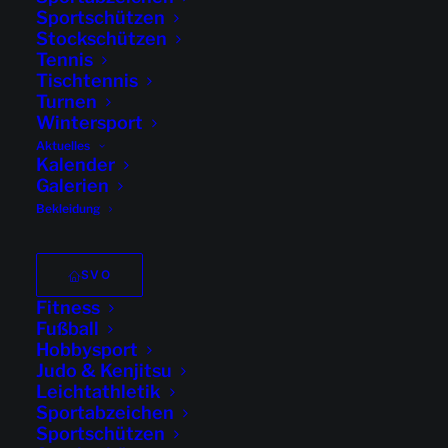
Sportschützen
Stockschützen
Tennis
Tischtennis
Turnen
DATUM
Wintersport
Aktuelles
30.04.2024
Kalender
Galerien
Expired!
Bekleidung
UHRZEIT
SVO
8:30 - 9:30
Fitness
Fußball
Hobbysport
PREIS
Judo & Kenjitsu
Leichtathletik
70,00 €
Sportabzeichen
Sportschützen