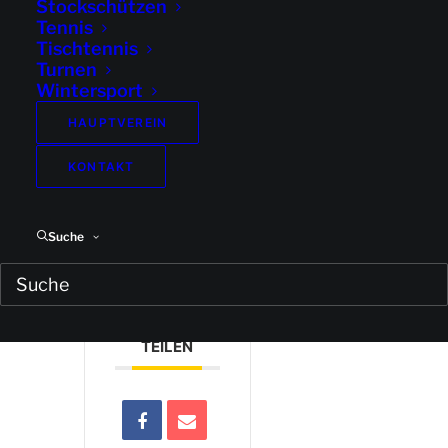
Stockschützen
Tennis
Präventionskurs
Tischtennis
Turnen
Beweglichkeits-
Wintersport
und
HAUPTVEREIN
Kräftigungstraining
KONTAKT
Suche
DIESE
VERANSTALTUNG
TEILEN