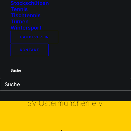
export
Stockschützen
Tennis
Tischtennis
Turnen
Wintersport
HAUPTVEREIN
Impressum
KONTAKT
Haftungsausschluss (Disclaimer)
Datenschutz
Cookie-Richtlinie (EU)
Suche
SV Ostermünchen e.V.