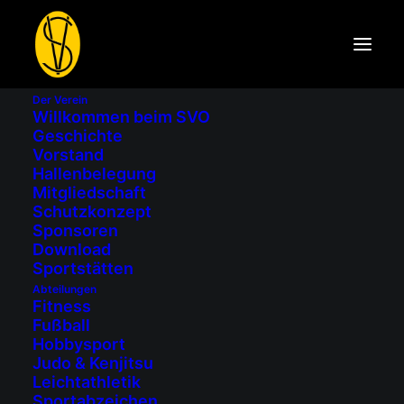
DATUM
14. -
Der Verein
Willkommen beim SVO
18.09.2026
Geschichte
Vorstand
UHRZEIT
Hallenbelegung
Mitgliedschaft
All Day
Schutzkonzept
Sponsoren
Download
Sportstätten
Abteilungen
Gemeindepokal
Fitness
Fußball
Stockschützen
Hobbysport
Judo & Kenjitsu
Leichtathletik
Sportabzeichen