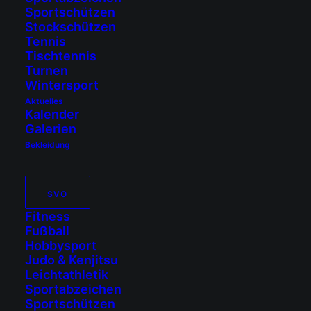
Sportschützen
Stockschützen
Tennis
DIESE
Tischtennis
VERANSTALTUNG
Turnen
TEILEN
Wintersport
Aktuelles
Kalender
Galerien
Bekleidung
SVO
Fitness
+ zum Google
Fußball
Calendar
Hobbysport
hinzufügen
Judo & Kenjitsu
Leichtathletik
Sportabzeichen
+ iCal / Outlook
Sportschützen