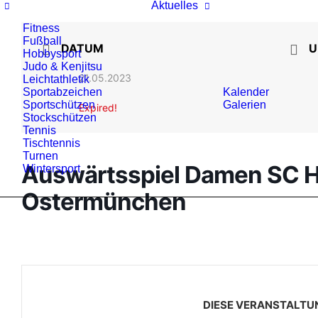
Aktuelles
Fitness
Fußball
DATUM
U
Hobbysport
Judo & Kenjitsu
21.05.2023
Leichtathletik
Sportabzeichen
Kalender
Sportschützen
Galerien
Expired!
Stockschützen
Tennis
Tischtennis
Turnen
Auswärtsspiel Damen SC H
Wintersport
Ostermünchen
DIESE VERANSTALTU