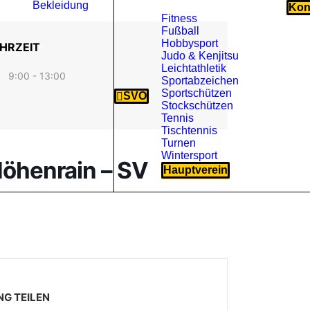
Bekleidung
Kon
Fitness
Fußball
Hobbysport
HRZEIT
Judo & Kenjitsu
Leichtathletik
9:00 - 13:00
Sportabzeichen
Sportschützen
SVO
Stockschützen
Tennis
Tischtennis
Turnen
Wintersport
öhenrain – SV
Hauptverein
NG TEILEN