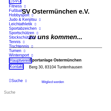
SVO
Fitness
SV Ostermünchen e.V.
Fußball
Hobbysport
Judo & Kenjitsu
Leichtathletik
Sportabzeichen
Sportschützen
zu uns kommen...
Stockschützen
Tennis
Tischtennis
Turnen
Wintersport
Sportanlage Ostermünchen
Hauptverein
Kontakt
Berg 30, 83104 Tuntenhausen
Suche
Mitglied werden