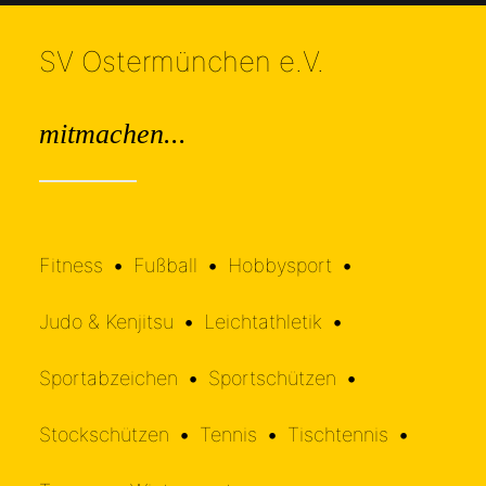
SV Ostermünchen e.V.
mitmachen...
•
•
Fitness
•
Fußball
•
Hobbysport
•
•
•
Judo & Kenjitsu
•
Leichtathletik
•
•
•
Sportabzeichen
•
Sportschützen
•
•
•
•
Stockschützen
•
Tennis
•
Tischtennis
•