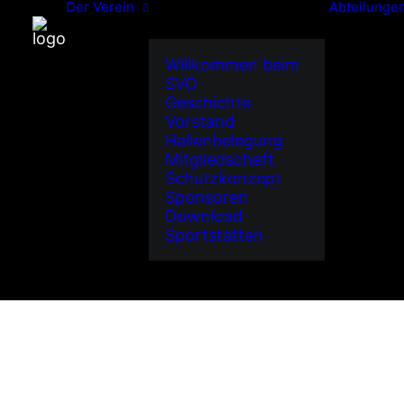
Der Verein
Abteilunge
Willkommen beim
SVO
Geschichte
Vorstand
Hallenbelegung
Mitgliedschaft
Schutzkonzept
Sponsoren
Download
Sportstätten