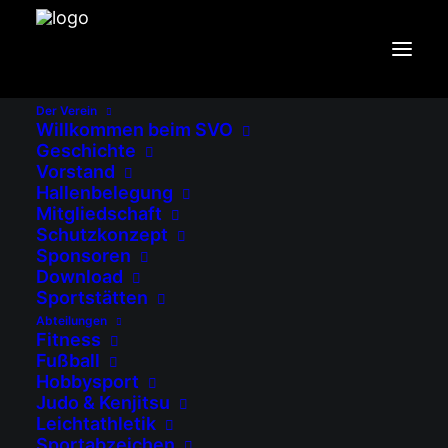
Der Verein
Willkommen beim SVO
Trainer 2. Mannschaft
Geschichte
Vorstand
Hallenbelegung
Mitgliedschaft
Schutzkonzept
Sponsoren
Download
Sportstätten
Abteilungen
Fitness
Fußball
Hobbysport
Leider nichts gefunden.
Judo & Kenjitsu
Leichtathletik
It seems we can’t find what you’re looking
Sportabzeichen