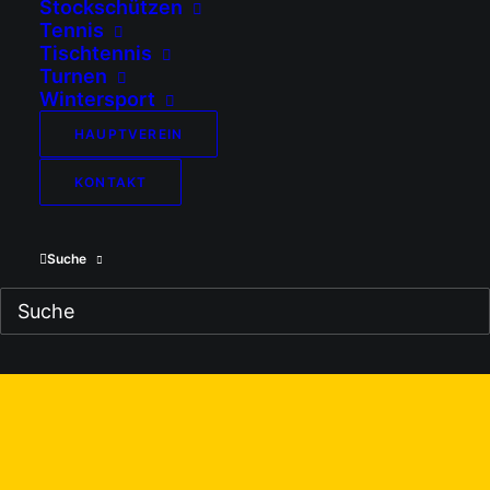
Stockschützen
Tennis
Tischtennis
zu uns kommen...
Turnen
Wintersport
HAUPTVEREIN
Sportanlage Ostermünchen
KONTAKT
Berg 30, 83104 Tuntenhausen
Suche
MITGLIED WERDEN