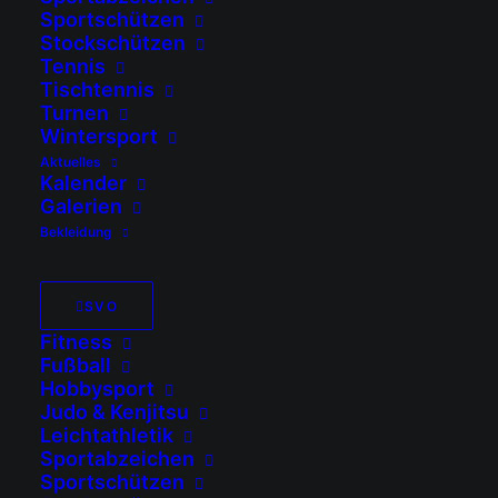
Sportschützen
for. Perhaps searching can help.
Stockschützen
Tennis
Tischtennis
Turnen
Wintersport
Aktuelles
Kalender
Galerien
Impressum
Bekleidung
Haftungsausschluss (Disclaimer)
Datenschutz
Cookie-Richtlinie (EU)
SVO
Fitness
Fußball
Hobbysport
Judo & Kenjitsu
Leichtathletik
SV Ostermünchen e.V.
Sportabzeichen
Sportschützen