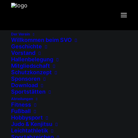
Wolfgang Belte
Der Verein
Willkommen beim SVO
Geschichte
trainer.c1@tsv-assling.de
Vorstand
0176 20332933
Hallenbelegung
Mitgliedschaft
Schutzkonzept
Sponsoren
Download
Impressum
Sportstätten
Haftungsausschluss (Disclaimer)
Abteilungen
Datenschutz
Fitness
Cookie-Richtlinie (EU)
Fußball
Hobbysport
Judo & Kenjitsu
Leichtathletik
Sportabzeichen