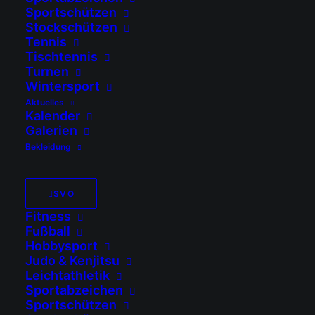
Sportschützen
Stockschützen
SV Ostermünchen e.V.
Tennis
Tischtennis
Turnen
Wintersport
zu uns kommen...
Aktuelles
Kalender
Galerien
Bekleidung
Sportanlage Ostermünchen
SVO
Berg 30, 83104 Tuntenhausen
Fitness
Fußball
Hobbysport
MITGLIED WERDEN
Judo & Kenjitsu
Leichtathletik
Sportabzeichen
Sportschützen