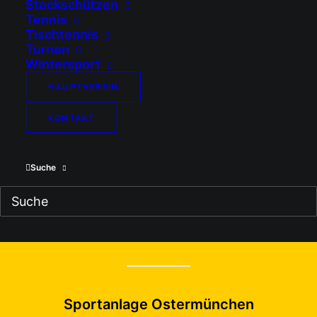
Stockschützen
Tennis
Impressum
Tischtennis
Haftungsausschluss (Disclaimer)
Turnen
Datenschutz
Wintersport
Cookie-Richtlinie (EU)
HAUPTVEREIN
KONTAKT
SV Ostermünchen e.V.
Suche
zu uns kommen...
Sportanlage Ostermünchen