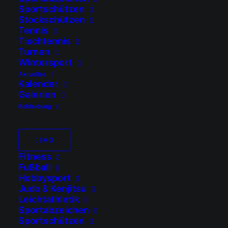
Sportschützen
Stockschützen
Tennis
Tischtennis
Turnen
Wintersport
Aktuelles
Kalender
Galerien
Bekleidung
SVO
Martin Kendlinger
Fitness
Fußball
Platzwart
Hobbysport
Judo & Kenjitsu
0162 7239159
Leichtathletik
Sportabzeichen
Sportschützen