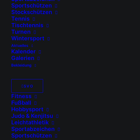
Sportschützen
Stockschützen
Tennis
Tischtennis
Turnen
Wintersport
Reinheckel Jörg
Aktuelles
Kalender
Galerien
Trainer
Bekleidung
joerg.reinheckel@sv-ostermuenchen.de
+49170 2459289
SVO
Fitness
Fußball
Hobbysport
Judo & Kenjitsu
Impressum
Leichtathletik
Haftungsausschluss (Disclaimer)
Sportabzeichen
Datenschutz
Sportschützen
Cookie-Richtlinie (EU)