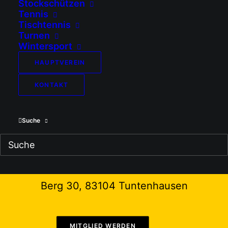
Stockschützen
Tennis
Tischtennis
Turnen
Wintersport
SV Ostermünchen e.V.
HAUPTVEREIN
KONTAKT
zu uns kommen...
Suche
Sportanlage Ostermünchen
Berg 30, 83104 Tuntenhausen
MITGLIED WERDEN