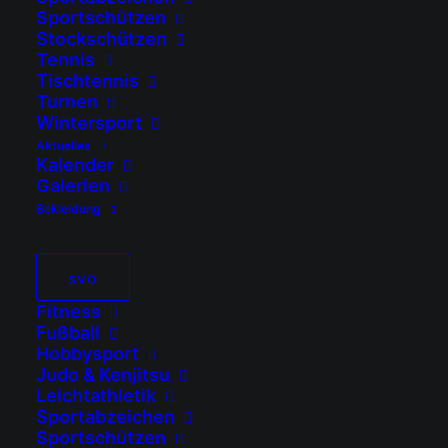
Sportschützen
Stockschützen
SV Ostermünchen e.V.
Tennis
Tischtennis
Turnen
Wintersport
zu uns kommen...
Aktuelles
Kalender
Galerien
Bekleidung
Sportanlage Ostermünchen
Berg 30, 83104 Tuntenhausen
SVO
Fitness
Fußball
Hobbysport
MITGLIED WERDEN
Judo & Kenjitsu
Leichtathletik
Sportabzeichen
Sportschützen