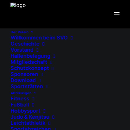
Christian Dirscherl
Der Verein
Willkommen beim SVO
Geschichte
christian.dirscherl@sv-ostermuenchen.de
Vorstand
01511 5292176
Hallenbelegung
Mitgliedschaft
Schutzkonzept
Sponsoren
Download
Impressum
Sportstätten
Haftungsausschluss (Disclaimer)
Abteilungen
Datenschutz
Fitness
Cookie-Richtlinie (EU)
Fußball
Hobbysport
Judo & Kenjitsu
Leichtathletik
Sportabzeichen