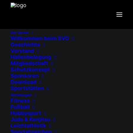
PARTNER
Der Verein
Startseite
Willkommen beim SVO
Geschichte
Beiträge in der Kategorie "Partner"
Vorstand
Hallenbelegung
Mitgliedschaft
Schutzkonzept
Sponsoren
Download
Sportstätten
Abteilungen
Fitness
Fußball
Hobbysport
Judo & Kenjitsu
Leichtathletik
Sportabzeichen