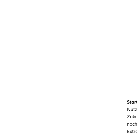
Star
Nutz
Zuku
noc
Ext