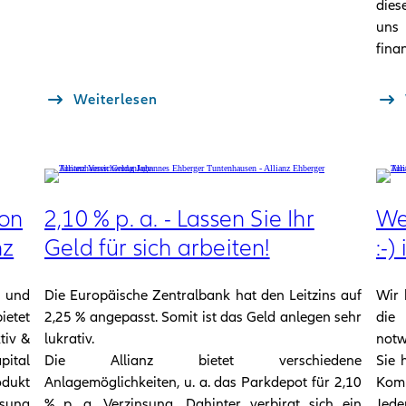
dies
uns
finan
Weiterlesen
von
2,10 % p. a. - Lassen Sie Ihr
We
nz
Geld für sich arbeiten!
:-) 
t und
Die Europäische Zentralbank hat den Leitzins auf
Wir 
etet
2,25 % angepasst. Somit ist das Geld anlegen sehr
die
tiv &
lukrativ.
not
pital
Die Allianz bietet verschiedene
Sie 
dukt
Anlagemöglichkeiten, u. a. das Parkdepot für 2,10
Komp
nsung
% p. a. Verzinsung. Dahinter verbirgt sich ein
Jeder