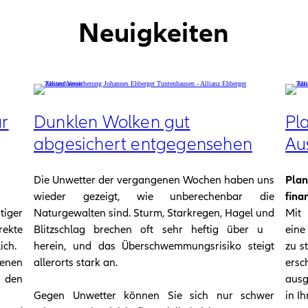
Neuigkeiten
ur
Dunklen Wolken gut
Pla
abgesichert entgegensehen
Au
Die Unwetter der vergangenen Wochen haben uns
Pla
wieder gezeigt, wie unberechenbar die
finan
er
Naturgewalten sind. Sturm, Starkregen, Hagel und
Mit 
ekte
Blitzschlag brechen oft sehr heftig über uns
eine
ich.
herein, und das Überschwemmungsrisiko steigt
zu s
genen
allerorts stark an.
ersc
 den
ausg
Gegen Unwetter können Sie sich nur schwer
in I