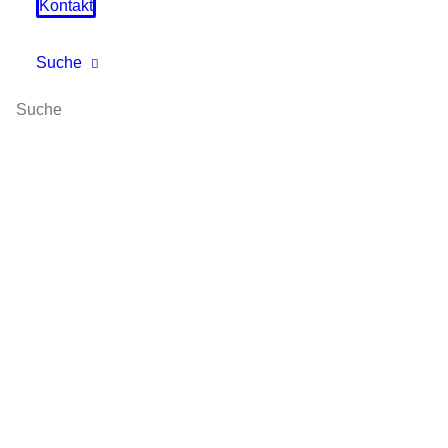
Gemeinschaft und Ehrenamt…
Kontakt
Suche
von Presse
16.07.2026
Anmeldungen zum
Ferienprogramm startet am
18. Juli 2026
Liebe Freunde des Wintersports, am 18. Juli 2026 ist
es wieder soweit…
von Martin Sontag