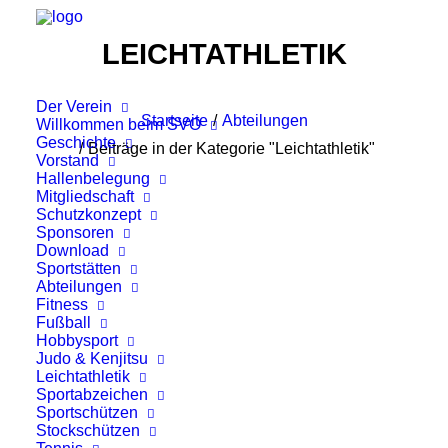
LEICHTATHLETIK
Der Verein
Startseite
Abteilungen
Willkommen beim SVO
Geschichte
Beiträge in der Kategorie "Leichtathletik"
Vorstand
Hallenbelegung
Mitgliedschaft
Schutzkonzept
Sponsoren
Download
Sportstätten
Abteilungen
Fitness
Fußball
Hobbysport
Judo & Kenjitsu
Leichtathletik
Sportabzeichen
Sportschützen
Stockschützen