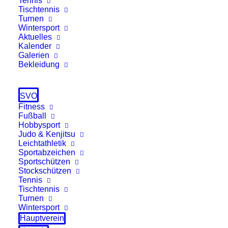
Tennis
Tischtennis
Turnen
Wintersport
Aktuelles
Kalender
Galerien
Bekleidung
SVO
Fitness
Fußball
Hobbysport
Judo & Kenjitsu
Leichtathletik
Sportabzeichen
Sportschützen
22.07.2026
Stockschützen
Sportschützen feierten 75
Tennis
Tischtennis
Jahre Wiedergründung
Turnen
Wintersport
75 Jahre Wiedergründung der Sportschützen
Hauptverein