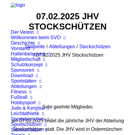
07.02.2025 JHV
STOCKSCHÜTZEN
Der Verein
Willkommen beim SVO
Geschichte
Startseite
Abteilungen
Stockschützen
Vorstand
Hallenbelegung
07.02.2025 JHV Stockschützen
Mitgliedschaft
Schutzkonzept
Sponsoren
Download
Sportstätten
Abteilungen
Fitness
Fußball
Hobbysport
Sehr geehrte Mitglieder,
Judo & Kenjitsu
Leichtathletik
Sportabzeichen
am 07.02.2025 findet die jährliche JHV der Abteilung
Sportschützen
Stockschützen statt. Die JHV wird in Ostermünchen
Stockschützen